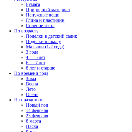
Бумага
Природный материал
Ненужные вещи
Глина и пластилин
Соленое теста
По возрасту
Поделки в детский садик
Поделки в школу
Малыши (1-2 года)
3 года
4 — 5 лет
6 — 7 лет
8 лет и старше
По времени года
Зима
Весна
Лето
Осень
На праздники
Новый год
14 февраля
23 февраля
8 марта
Пасха
9 мая