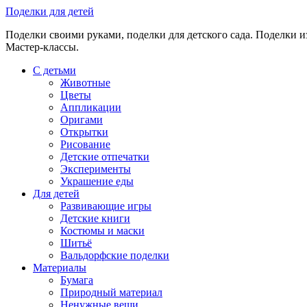
Skip
Поделки для детей
to
Поделки своими руками, поделки для детского сада. Поделки из
content
Мастер-классы.
С детьми
Животные
Цветы
Аппликации
Оригами
Открытки
Рисование
Детские отпечатки
Эксперименты
Украшение еды
Для детей
Развивающие игры
Детские книги
Костюмы и маски
Шитьё
Вальдорфские поделки
Материалы
Бумага
Природный материал
Ненужные вещи