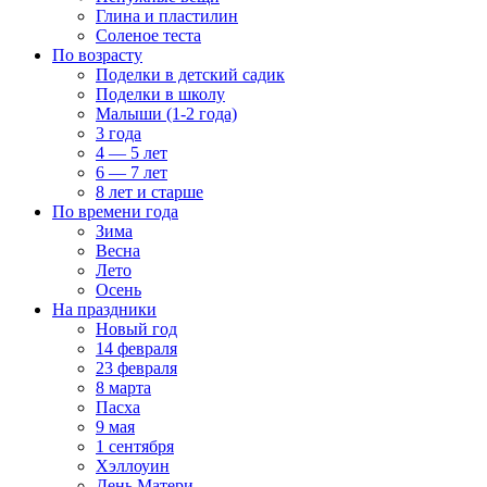
Глина и пластилин
Соленое теста
По возрасту
Поделки в детский садик
Поделки в школу
Малыши (1-2 года)
3 года
4 — 5 лет
6 — 7 лет
8 лет и старше
По времени года
Зима
Весна
Лето
Осень
На праздники
Новый год
14 февраля
23 февраля
8 марта
Пасха
9 мая
1 сентября
Хэллоуин
День Матери