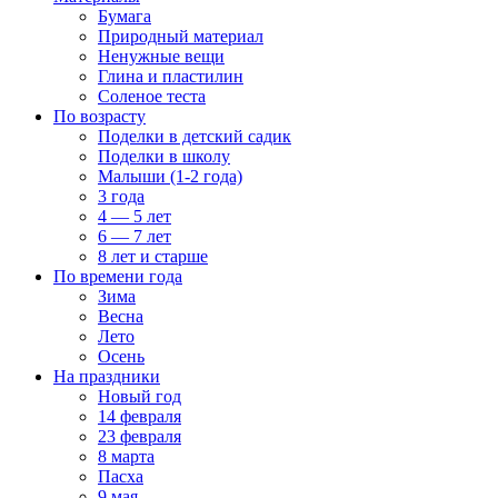
Бумага
Природный материал
Ненужные вещи
Глина и пластилин
Соленое теста
По возрасту
Поделки в детский садик
Поделки в школу
Малыши (1-2 года)
3 года
4 — 5 лет
6 — 7 лет
8 лет и старше
По времени года
Зима
Весна
Лето
Осень
На праздники
Новый год
14 февраля
23 февраля
8 марта
Пасха
9 мая