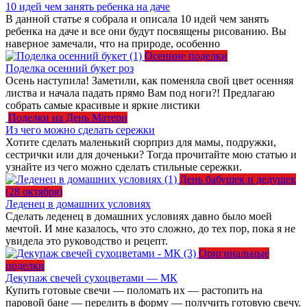
10 идей чем занять ребенка на даче
В данной статье я собрала и описала 10 идей чем занять
ребенка на даче и все они будут посвящены рисованию. Вы
наверное замечали, что на природе, особенно
Осенние поделки
Поделка осенний букет роз
Осень наступила! Заметили, как поменяла свой цвет осенняя
листва и начала падать прямо Вам под ноги?! Предлагаю
собрать самые красивые и яркие листики
Поделки на День Матери
Из чего можно сделать сережки
Хотите сделать маленький сюрприз для мамы, подружки,
сестрички или для доченьки? Тогда прочитайте мою статью и
узнайте из чего можно сделать стильные сережки.
День бабушек и дедушек
(28 октября)
Леденец в домашних условиях
Сделать леденец в домашних условиях давно было моей
мечтой. И мне казалось, что это сложно, до тех пор, пока я не
увидела это руководство и рецепт.
Оригинальные
поделки
Декупаж свечей сухоцветами — МК
Купить готовые свечи — поломать их — растопить на
паровой бане — перелить в форму — получить готовую свечу.