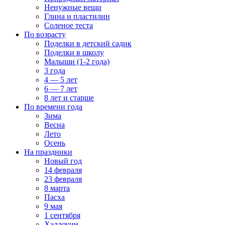
Ненужные вещи
Глина и пластилин
Соленое теста
По возрасту
Поделки в детский садик
Поделки в школу
Малыши (1-2 года)
3 года
4 — 5 лет
6 — 7 лет
8 лет и старше
По времени года
Зима
Весна
Лето
Осень
На праздники
Новый год
14 февраля
23 февраля
8 марта
Пасха
9 мая
1 сентября
Хэллоуин