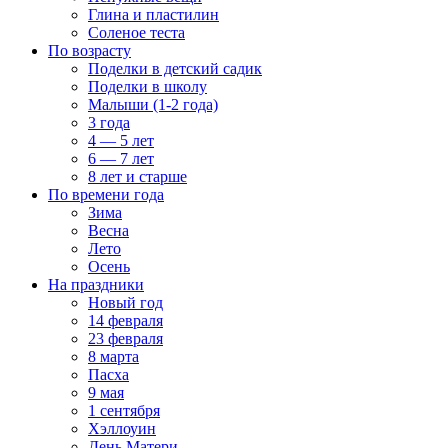
Глина и пластилин
Соленое теста
По возрасту
Поделки в детский садик
Поделки в школу
Малыши (1-2 года)
3 года
4 — 5 лет
6 — 7 лет
8 лет и старше
По времени года
Зима
Весна
Лето
Осень
На праздники
Новый год
14 февраля
23 февраля
8 марта
Пасха
9 мая
1 сентября
Хэллоуин
День Матери