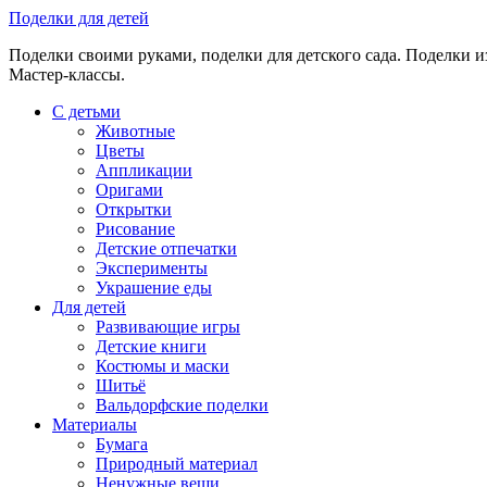
Skip
Поделки для детей
to
Поделки своими руками, поделки для детского сада. Поделки из
content
Мастер-классы.
С детьми
Животные
Цветы
Аппликации
Оригами
Открытки
Рисование
Детские отпечатки
Эксперименты
Украшение еды
Для детей
Развивающие игры
Детские книги
Костюмы и маски
Шитьё
Вальдорфские поделки
Материалы
Бумага
Природный материал
Ненужные вещи