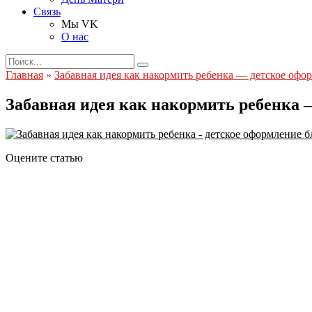
Связь
Мы VK
О нас
Search
for:
Главная
»
Забавная идея как накормить ребенка — детское офо
Забавная идея как накормить ребенка 
Оцените статью