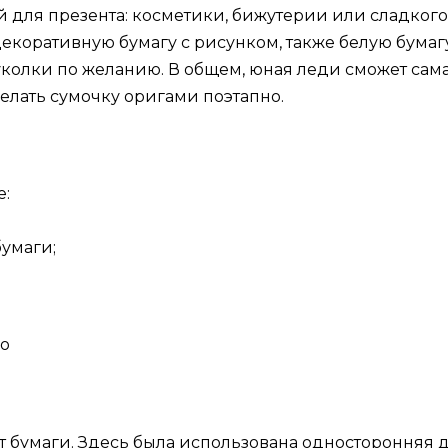
для презента: косметики, бижутерии или сладкого 
екоративную бумагу с рисунком, также белую бумаг
уколки по желанию. В общем, юная леди сможет сама
сделать сумочку оригами поэтапно.
е:
умаги;
но
т бумаги. Здесь была использована односторонняя 