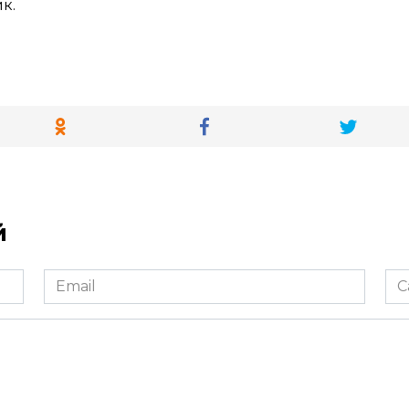
к.
й
Email
Са
*