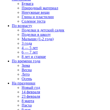
Бумага
Природный материал
Ненужные вещи
Глина и пластилин
Соленое теста
По возрасту
Поделки в детский садик
Поделки в школу
Малыши (1-2 года)
3 года
4 — 5 лет
6 — 7 лет
8 лет и старше
По времени года
Зима
Весна
Лето
Осень
На праздники
Новый год
14 февраля
23 февраля
8 марта
Пасха
9 мая