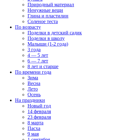
Природный материал
Ненужные вещи
Глина и пластилин
Соленое теста
По возрасту
Поделки в детский садик
Поделки в школу
Малыши (1-2 года)
3 года
4 — 5 лет
6 — 7 лет
8 лет и старше
По времени года
Зима
Весна
Лето
Осень
На праздники
Новый год
14 февраля
23 февраля
8 марта
Пасха
9 мая
1 сентября