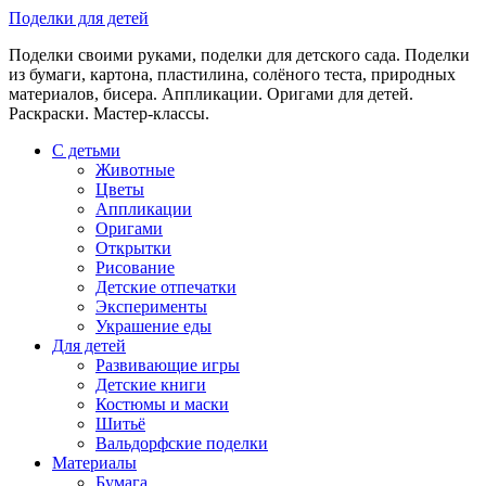
Skip
Поделки для детей
to
Поделки своими руками, поделки для детского сада. Поделки
content
из бумаги, картона, пластилина, солёного теста, природных
материалов, бисера. Аппликации. Оригами для детей.
Раскраски. Мастер-классы.
С детьми
Животные
Цветы
Аппликации
Оригами
Открытки
Рисование
Детские отпечатки
Эксперименты
Украшение еды
Для детей
Развивающие игры
Детские книги
Костюмы и маски
Шитьё
Вальдорфские поделки
Материалы
Бумага