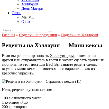
Хэллоуин
День Матери
Связь
Мы VK
О нас
Search
for:
Главная
»
Поделки на праздники
»
Поделки на Хэллоуин
Рецепты на Хэллоуин — Мини кексы
Если вы решили праздовать
Хэллоуин дома
в компании
друзей или отправляетесь в гости и хотите сделать приятный
сюрприз, то этот пост для Вас! Вы узнаете рецепт самых
вкусных мини кексов и много-много вариантов, как их
красочно украсить.
Итак, рецепт вкусных кексов:
100 г сливочного масла
1 куриное яйцо
200 гр. творога