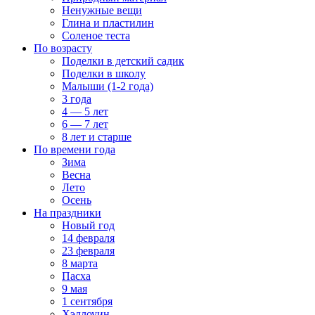
Ненужные вещи
Глина и пластилин
Соленое теста
По возрасту
Поделки в детский садик
Поделки в школу
Малыши (1-2 года)
3 года
4 — 5 лет
6 — 7 лет
8 лет и старше
По времени года
Зима
Весна
Лето
Осень
На праздники
Новый год
14 февраля
23 февраля
8 марта
Пасха
9 мая
1 сентября
Хэллоуин