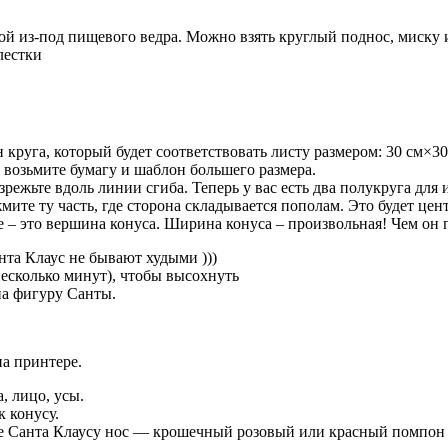
ой из-под пищевого ведра. Можно взять круглый поднос, миску
лестки
руга, который будет соответствовать листу размером: 30 см×30
о возьмите бумагу и шаблон большего размера.
ежьте вдоль линии сгиба. Теперь у вас есть два полукруга для 
те ту часть, где сторона складывается пополам. Это будет цент
е – это вершина конуса. Ширина конуса – произвольная! Чем он 
нта Клаус не бывают худыми )))
несколько минут), чтобы высохнуть
на фигуру Санты.
на принтере.
, лицо, усы.
 конусу.
йте Санта Клаусу нос — крошечный розовый или красный помпон 