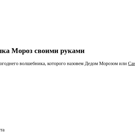
шка Мороз своими руками
вогоднего волшебника, которого назовем Дедом Морозом или
Са
ета