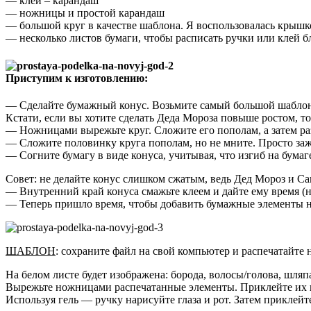
— клей – карандаш
— ножницы и простой карандаш
— большой круг в качестве шаблона. Я воспользовалась крышк
— несколько листов бумаги, чтобы расписать ручки или клей б
Приступим к изготовлению:
— Сделайте бумажный конус. Возьмите самый большой шаблон к
Кстати, если вы хотите сделать Деда Мороза повыше ростом, т
— Ножницами вырежьте круг. Сложите его пополам, а затем разр
— Сложите половинку круга пополам, но не мните. Просто зажми
— Согните бумагу в виде конуса, учитывая, что изгиб на бумаг
Совет: не делайте конус слишком сжатым, ведь Дед Мороз и Са
— Внутренний край конуса смажьте клеем и дайте ему время (
— Теперь пришло время, чтобы добавить бумажные элементы 
ШАБЛОН
: сохраните файл на свой компьютер и распечатайте 
На белом листе будет изображена: борода, волосы/голова, шляпа
Вырежьте ножницами распечатанные элементы. Приклейте их к
Используя гель — ручку нарисуйте глаза и рот. Затем прикле