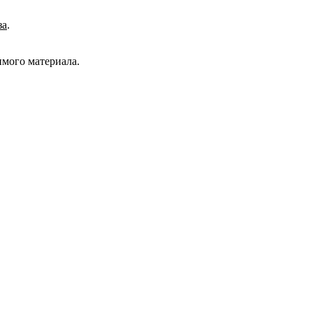
за
.
имого материала.