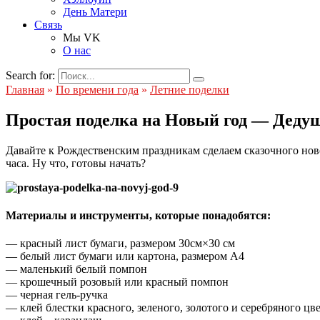
День Матери
Связь
Мы VK
О нас
Search for:
Главная
»
По времени года
»
Летние поделки
Простая поделка на Новый год — Деду
Давайте к Рождественским праздникам сделаем сказочного но
часа. Ну что, готовы начать?
Материалы и инструменты, которые понадобятся:
— красный лист бумаги, размером 30см×30 см
— белый лист бумаги или картона, размером А4
— маленький белый помпон
— крошечный розовый или красный помпон
— черная гель-ручка
— клей блестки красного, зеленого, золотого и серебряного цв