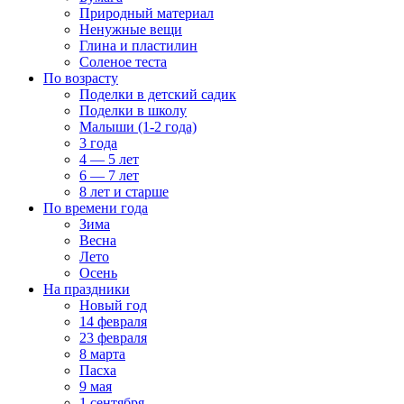
Природный материал
Ненужные вещи
Глина и пластилин
Соленое теста
По возрасту
Поделки в детский садик
Поделки в школу
Малыши (1-2 года)
3 года
4 — 5 лет
6 — 7 лет
8 лет и старше
По времени года
Зима
Весна
Лето
Осень
На праздники
Новый год
14 февраля
23 февраля
8 марта
Пасха
9 мая
1 сентября