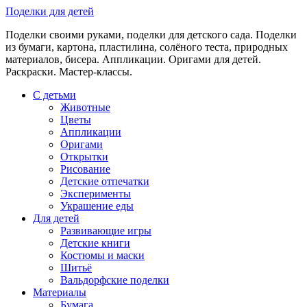
Skip
Поделки для детей
to
Поделки своими руками, поделки для детского сада. Поделки
content
из бумаги, картона, пластилина, солёного теста, природных
материалов, бисера. Аппликации. Оригами для детей.
Раскраски. Мастер-классы.
С детьми
Животные
Цветы
Аппликации
Оригами
Открытки
Рисование
Детские отпечатки
Эксперименты
Украшение еды
Для детей
Развивающие игры
Детские книги
Костюмы и маски
Шитьё
Вальдорфские поделки
Материалы
Бумага