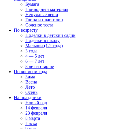
Бумага
Природный материал
Ненужные вещи
Глина и пластилин
Соленое теста
По возрасту
Поделки в детский садик
Поделки в школу
Малыши (1-2 года)
3 года
4 — 5 лет
6 — 7 лет
8 лет и старше
По времени года
Зима
Весна
Лето
Осень
На праздники
Новый год
14 февраля
23 февраля
8 марта
Пасха
9 мая