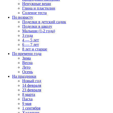
Ненужные вещи
Глина и пластилин
Соленое теста
По возрасту
Поделки в детский садик
Поделки в школу
Малыши (1-2 года)
3 года
4 — 5 лет
6 — 7 лет
8 лет и старше
По времени года
Зима
Весна
Лето
Осень
На праздники
Новый год
14 февраля
23 февраля
8 марта
Пасха
9 мая
1 сентября
Хэллоуин