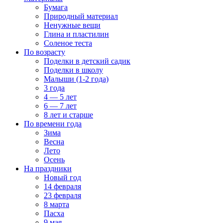
Бумага
Природный материал
Ненужные вещи
Глина и пластилин
Соленое теста
По возрасту
Поделки в детский садик
Поделки в школу
Малыши (1-2 года)
3 года
4 — 5 лет
6 — 7 лет
8 лет и старше
По времени года
Зима
Весна
Лето
Осень
На праздники
Новый год
14 февраля
23 февраля
8 марта
Пасха
9 мая