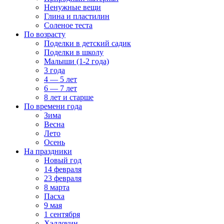
Ненужные вещи
Глина и пластилин
Соленое теста
По возрасту
Поделки в детский садик
Поделки в школу
Малыши (1-2 года)
3 года
4 — 5 лет
6 — 7 лет
8 лет и старше
По времени года
Зима
Весна
Лето
Осень
На праздники
Новый год
14 февраля
23 февраля
8 марта
Пасха
9 мая
1 сентября
Хэллоуин