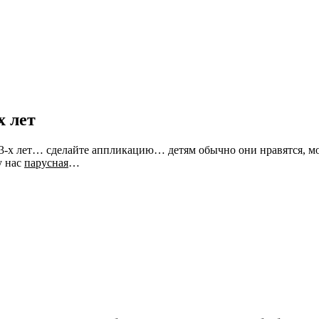
х лет
м 3-х лет… сделайте аппликацию… детям обычно они нравятся, м
у нас
парусная
…