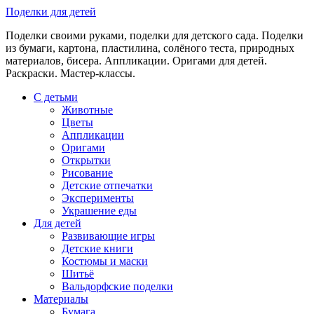
Skip
Поделки для детей
to
Поделки своими руками, поделки для детского сада. Поделки
content
из бумаги, картона, пластилина, солёного теста, природных
материалов, бисера. Аппликации. Оригами для детей.
Раскраски. Мастер-классы.
С детьми
Животные
Цветы
Аппликации
Оригами
Открытки
Рисование
Детские отпечатки
Эксперименты
Украшение еды
Для детей
Развивающие игры
Детские книги
Костюмы и маски
Шитьё
Вальдорфские поделки
Материалы
Бумага