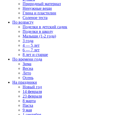
Природный материал
Ненужные вещи
Глина и пластилин
Соленое теста
По возрасту
Поделки в детский садик
Поделки в школу
Малыши (1-2 года)
3 года
4 — 5 лет
6 — 7 лет
8 лет и старше
По времени года
Зима
Весна
Лето
Осень
На праздники
Новый год
14 февраля
23 февраля
8 марта
Пасха
9 мая
1 сентября