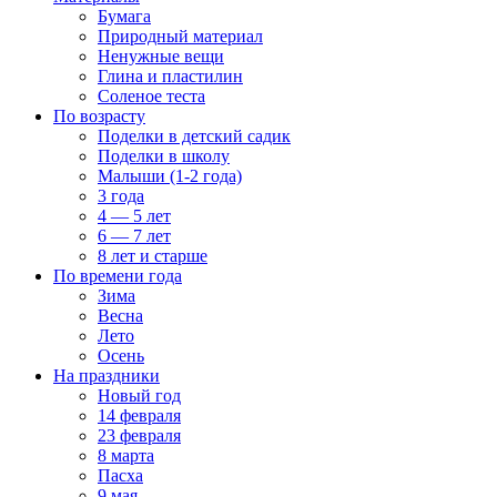
Бумага
Природный материал
Ненужные вещи
Глина и пластилин
Соленое теста
По возрасту
Поделки в детский садик
Поделки в школу
Малыши (1-2 года)
3 года
4 — 5 лет
6 — 7 лет
8 лет и старше
По времени года
Зима
Весна
Лето
Осень
На праздники
Новый год
14 февраля
23 февраля
8 марта
Пасха
9 мая