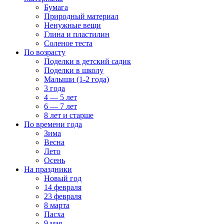
Бумага
Природный материал
Ненужные вещи
Глина и пластилин
Соленое теста
По возрасту
Поделки в детский садик
Поделки в школу
Малыши (1-2 года)
3 года
4 — 5 лет
6 — 7 лет
8 лет и старше
По времени года
Зима
Весна
Лето
Осень
На праздники
Новый год
14 февраля
23 февраля
8 марта
Пасха
9 мая