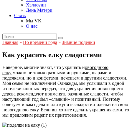
Хэллоуин
День Матери
Связь
Мы VK
О нас
Search
for:
Главная
»
По времени года
»
Зимние поделки
Как украсить елку сладостями
Наверное, многие знают, что украшать н
овогоднюю
елку
можно не только разными игрушками, шарами и
поделками, но и конфетами, печеньем и другими сладостями.
Моя семья не исключение! Однажды, мы услышали в одной
из телевизионных передач, что для украшения новогоднего
дерева рекомендуют применять различные сладости, чтобы
наступающий год был «сладкий» и позитивный. Поэтому
советуем и вам сделать или купить сладости-поделки на свою
новогоднюю елку. Если вы хотите сделать украшения сами, то
мы предложим рецепт их приготовления.