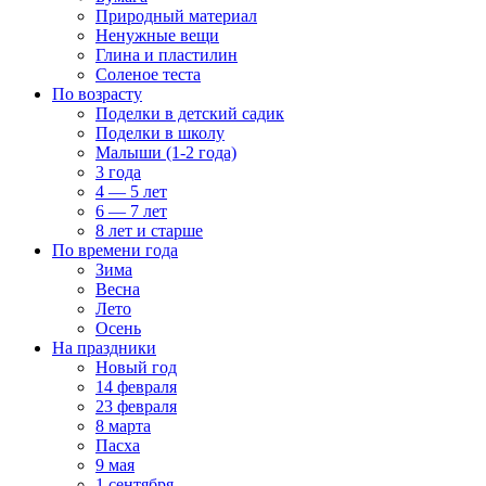
Природный материал
Ненужные вещи
Глина и пластилин
Соленое теста
По возрасту
Поделки в детский садик
Поделки в школу
Малыши (1-2 года)
3 года
4 — 5 лет
6 — 7 лет
8 лет и старше
По времени года
Зима
Весна
Лето
Осень
На праздники
Новый год
14 февраля
23 февраля
8 марта
Пасха
9 мая
1 сентября