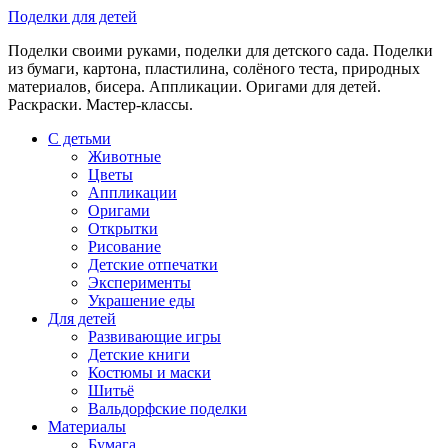
Skip
Поделки для детей
to
Поделки своими руками, поделки для детского сада. Поделки
content
из бумаги, картона, пластилина, солёного теста, природных
материалов, бисера. Аппликации. Оригами для детей.
Раскраски. Мастер-классы.
С детьми
Животные
Цветы
Аппликации
Оригами
Открытки
Рисование
Детские отпечатки
Эксперименты
Украшение еды
Для детей
Развивающие игры
Детские книги
Костюмы и маски
Шитьё
Вальдорфские поделки
Материалы
Бумага