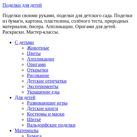
Skip
Поделки для детей
to
Поделки своими руками, поделки для детского сада. Поделки
content
из бумаги, картона, пластилина, солёного теста, природных
материалов, бисера. Аппликации. Оригами для детей.
Раскраски. Мастер-классы.
С детьми
Животные
Цветы
Аппликации
Оригами
Открытки
Рисование
Детские отпечатки
Эксперименты
Украшение еды
Для детей
Развивающие игры
Детские книги
Костюмы и маски
Шитьё
Вальдорфские поделки
Материалы
Бумага