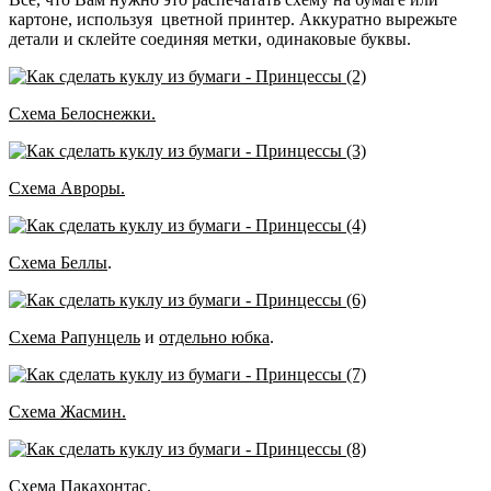
картоне, используя цветной принтер. Аккуратно вырежьте
детали и склейте соединяя метки, одинаковые буквы.
Схема Белоснежки.
Схема Авроры.
Схема Беллы
.
Схема Рапунцель
и
отдельно юбка
.
Схема Жасмин.
Схема Пакахонтас
.