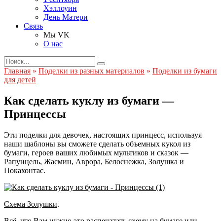
Хэллоуин
День Матери
Связь
Мы VK
О нас
Search
for:
Главная
»
Поделки из разных материалов
»
Поделки из бумаги
для детей
Как сделать куклу из бумаги —
Принцессы
Эти поделки для девочек, настоящих принцесс, используя
наши шаблоны вы сможете сделать объемных кукол из
бумаги, героев ваших любимых мультиков и сказок —
Рапунцель, Жасмин, Аврора, Белоснежка, Золушка и
Покахонтас.
Схема Золушки
.
Всё, что Вам нужно это распечатать схему на бумаге или