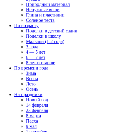
Природный материал
Ненужные вещи
Глина и пластилин
Соленое теста
По возрасту
Поделки в детский садик
Поделки в школу
Малыши (1-2 года)
3 года
4 — 5 лет
6 — 7 лет
8 лет и старше
По времени года
Зима
Весна
Лето
Осень
На праздники
Новый год
14 февраля
23 февраля
8 марта
Пасха
9 мая
1 сентября