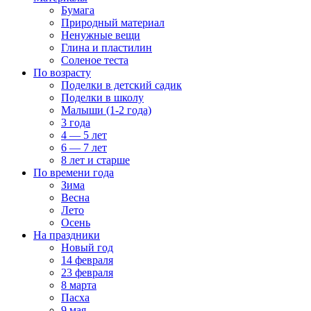
Бумага
Природный материал
Ненужные вещи
Глина и пластилин
Соленое теста
По возрасту
Поделки в детский садик
Поделки в школу
Малыши (1-2 года)
3 года
4 — 5 лет
6 — 7 лет
8 лет и старше
По времени года
Зима
Весна
Лето
Осень
На праздники
Новый год
14 февраля
23 февраля
8 марта
Пасха
9 мая