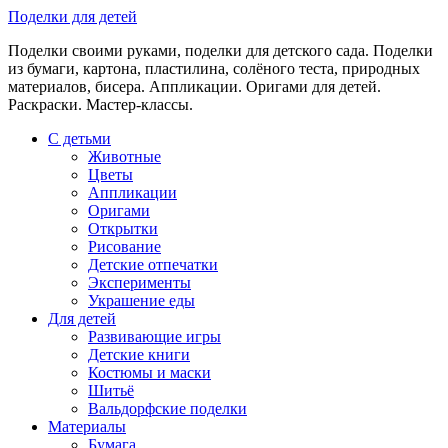
Skip
Поделки для детей
to
Поделки своими руками, поделки для детского сада. Поделки
content
из бумаги, картона, пластилина, солёного теста, природных
материалов, бисера. Аппликации. Оригами для детей.
Раскраски. Мастер-классы.
С детьми
Животные
Цветы
Аппликации
Оригами
Открытки
Рисование
Детские отпечатки
Эксперименты
Украшение еды
Для детей
Развивающие игры
Детские книги
Костюмы и маски
Шитьё
Вальдорфские поделки
Материалы
Бумага