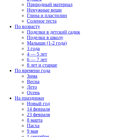
Природный материал
Ненужные вещи
Глина и пластилин
Соленое теста
По возрасту
Поделки в детский садик
Поделки в школу
Малыши (1-2 года)
3 года
4 — 5 лет
6 — 7 лет
8 лет и старше
По времени года
Зима
Весна
Лето
Осень
На праздники
Новый год
14 февраля
23 февраля
8 марта
Пасха
9 мая
1 сентября