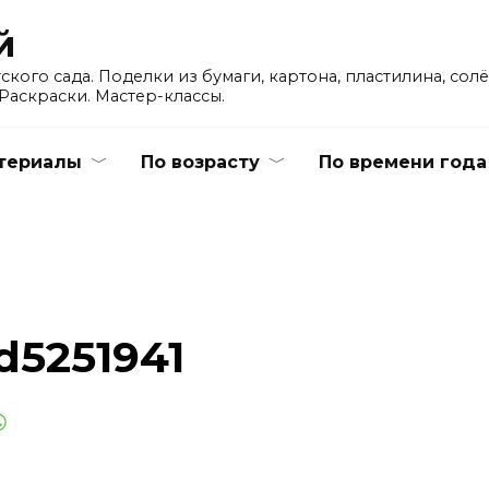
й
кого сада. Поделки из бумаги, картона, пластилина, сол
Раскраски. Мастер-классы.
териалы
По возрасту
По времени года
d5251941