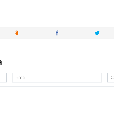
й
Email
Са
*