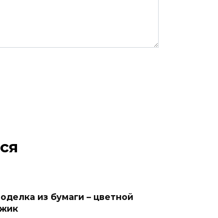
ся
оделка из бумаги – цветной
жик