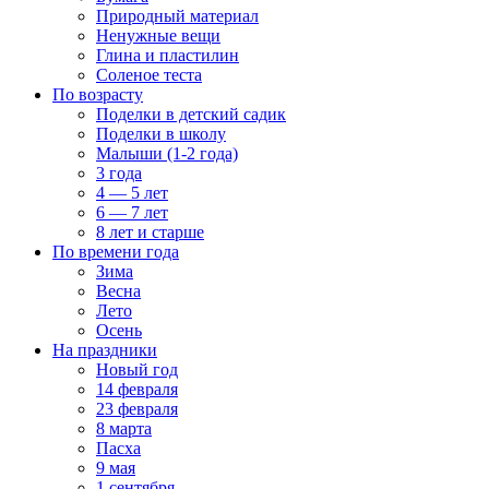
Природный материал
Ненужные вещи
Глина и пластилин
Соленое теста
По возрасту
Поделки в детский садик
Поделки в школу
Малыши (1-2 года)
3 года
4 — 5 лет
6 — 7 лет
8 лет и старше
По времени года
Зима
Весна
Лето
Осень
На праздники
Новый год
14 февраля
23 февраля
8 марта
Пасха
9 мая
1 сентября