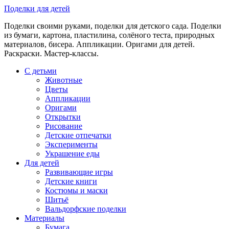
Skip
Поделки для детей
to
Поделки своими руками, поделки для детского сада. Поделки
content
из бумаги, картона, пластилина, солёного теста, природных
материалов, бисера. Аппликации. Оригами для детей.
Раскраски. Мастер-классы.
С детьми
Животные
Цветы
Аппликации
Оригами
Открытки
Рисование
Детские отпечатки
Эксперименты
Украшение еды
Для детей
Развивающие игры
Детские книги
Костюмы и маски
Шитьё
Вальдорфские поделки
Материалы
Бумага