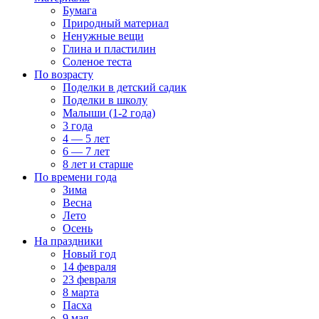
Бумага
Природный материал
Ненужные вещи
Глина и пластилин
Соленое теста
По возрасту
Поделки в детский садик
Поделки в школу
Малыши (1-2 года)
3 года
4 — 5 лет
6 — 7 лет
8 лет и старше
По времени года
Зима
Весна
Лето
Осень
На праздники
Новый год
14 февраля
23 февраля
8 марта
Пасха
9 мая