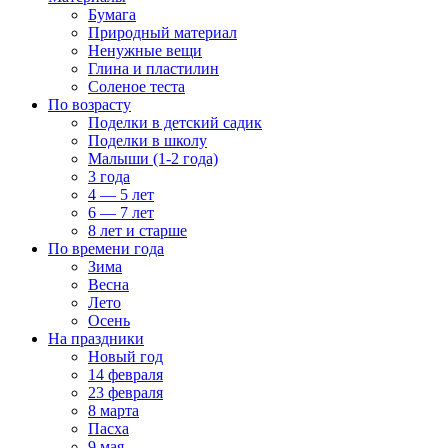
Бумага
Природный материал
Ненужные вещи
Глина и пластилин
Соленое теста
По возрасту
Поделки в детский садик
Поделки в школу
Малыши (1-2 года)
3 года
4 — 5 лет
6 — 7 лет
8 лет и старше
По времени года
Зима
Весна
Лето
Осень
На праздники
Новый год
14 февраля
23 февраля
8 марта
Пасха
9 мая