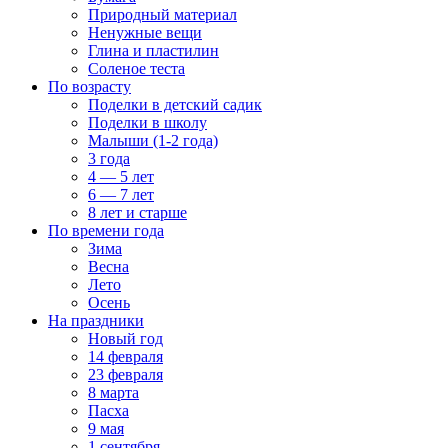
Природный материал
Ненужные вещи
Глина и пластилин
Соленое теста
По возрасту
Поделки в детский садик
Поделки в школу
Малыши (1-2 года)
3 года
4 — 5 лет
6 — 7 лет
8 лет и старше
По времени года
Зима
Весна
Лето
Осень
На праздники
Новый год
14 февраля
23 февраля
8 марта
Пасха
9 мая
1 сентября