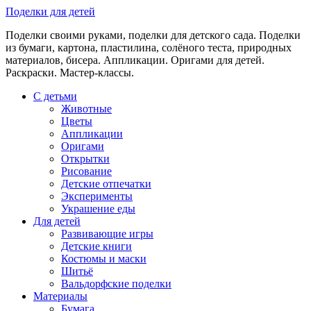
Skip
Поделки для детей
to
Поделки своими руками, поделки для детского сада. Поделки
content
из бумаги, картона, пластилина, солёного теста, природных
материалов, бисера. Аппликации. Оригами для детей.
Раскраски. Мастер-классы.
С детьми
Животные
Цветы
Аппликации
Оригами
Открытки
Рисование
Детские отпечатки
Эксперименты
Украшение еды
Для детей
Развивающие игры
Детские книги
Костюмы и маски
Шитьё
Вальдорфские поделки
Материалы
Бумага