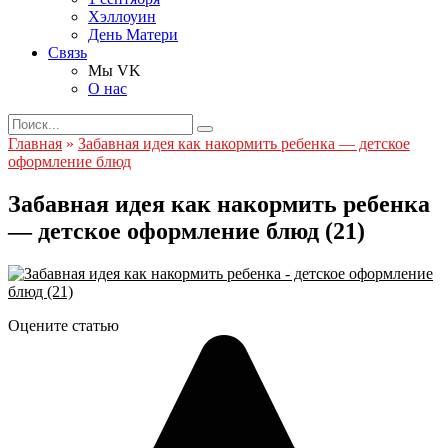
Хэллоуин
День Матери
Связь
Мы VK
О нас
Search
for:
Главная
»
Забавная идея как накормить ребенка — детское
оформление блюд
Забавная идея как накормить ребенка
— детское оформление блюд (21)
Оцените статью