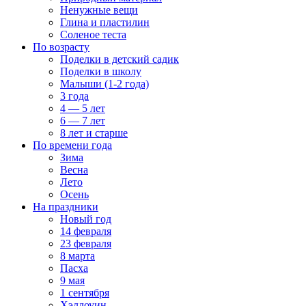
Ненужные вещи
Глина и пластилин
Соленое теста
По возрасту
Поделки в детский садик
Поделки в школу
Малыши (1-2 года)
3 года
4 — 5 лет
6 — 7 лет
8 лет и старше
По времени года
Зима
Весна
Лето
Осень
На праздники
Новый год
14 февраля
23 февраля
8 марта
Пасха
9 мая
1 сентября
Хэллоуин