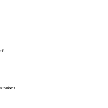
ей.
ля работы.