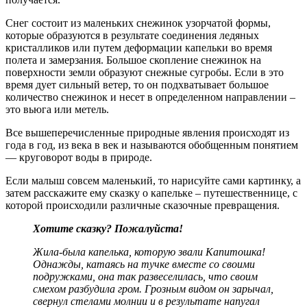
Снег состоит из маленьких снежинок узорчатой формы,
которые образуются в результате соединения ледяных
кристалликов или путем деформации капельки во время
полета и замерзания. Большое скопление снежинок на
поверхности земли образуют снежные сугробы. Если в это
время дует сильный ветер, то он подхватывает большое
количество снежинок и несет в определенном направлении –
это вьюга или метель.
Все вышеперечисленные природные явления происходят из
года в год, из века в век и называются обобщенным понятием
— круговорот воды в природе.
Если малыш совсем маленький, то нарисуйте сами картинку, а
затем расскажите ему сказку о капельке – путешественнице, с
которой происходили различные сказочные превращения.
Хотите сказку? Пожалуйста!
Жила-была капелька, которую звали Капитошка!
Однажды, катаясь на тучке вместе со своими
подружками, она так развеселилась, что своим
смехом разбудила гром. Грозным видом он зарычал,
свернул стелами молнии и в результате напугал