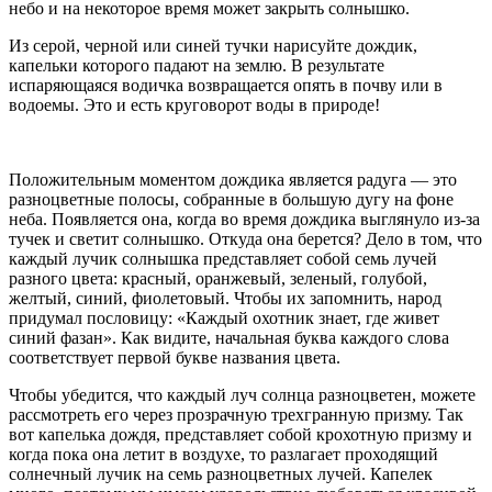
небо и на некоторое время может закрыть солнышко.
Из серой, черной или синей тучки нарисуйте дождик,
капельки которого падают на землю. В результате
испаряющаяся водичка возвращается опять в почву или в
водоемы. Это и есть круговорот воды в природе!
Положительным моментом дождика является радуга — это
разноцветные полосы, собранные в большую дугу на фоне
неба. Появляется она, когда во время дождика выглянуло из-за
тучек и светит солнышко. Откуда она берется? Дело в том, что
каждый лучик солнышка представляет собой семь лучей
разного цвета: красный, оранжевый, зеленый, голубой,
желтый, синий, фиолетовый. Чтобы их запомнить, народ
придумал пословицу: «Каждый охотник знает, где живет
синий фазан». Как видите, начальная буква каждого слова
соответствует первой букве названия цвета.
Чтобы убедится, что каждый луч солнца разноцветен, можете
рассмотреть его через прозрачную трехгранную призму. Так
вот капелька дождя, представляет собой крохотную призму и
когда пока она летит в воздухе, то разлагает проходящий
солнечный лучик на семь разноцветных лучей. Капелек