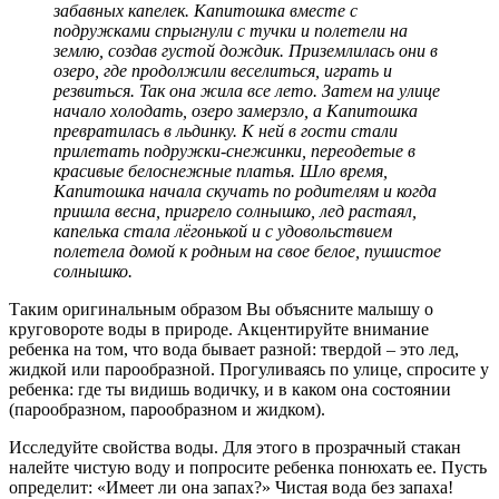
забавных капелек. Капитошка вместе с
подружками спрыгнули с тучки и полетели на
землю, создав густой дождик. Приземлилась они в
озеро, где продолжили веселиться, играть и
резвиться. Так она жила все лето. Затем на улице
начало холодать, озеро замерзло, а Капитошка
превратилась в льдинку. К ней в гости стали
прилетать подружки-снежинки, переодетые в
красивые белоснежные платья. Шло время,
Капитошка начала скучать по родителям и когда
пришла весна, пригрело солнышко, лед растаял,
капелька стала лёгонькой и с удовольствием
полетела домой к родным на свое белое, пушистое
солнышко.
Таким оригинальным образом Вы объясните малышу о
круговороте воды в природе. Акцентируйте внимание
ребенка на том, что вода бывает разной: твердой – это лед,
жидкой или парообразной. Прогуливаясь по улице, спросите у
ребенка: где ты видишь водичку, и в каком она состоянии
(парообразном, парообразном и жидком).
Исследуйте свойства воды. Для этого в прозрачный стакан
налейте чистую воду и попросите ребенка понюхать ее. Пусть
определит: «Имеет ли она запах?» Чистая вода без запаха!