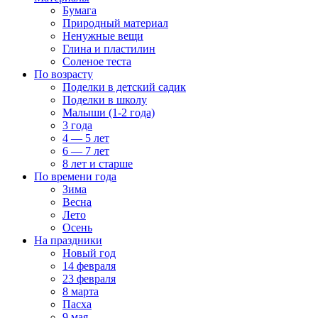
Бумага
Природный материал
Ненужные вещи
Глина и пластилин
Соленое теста
По возрасту
Поделки в детский садик
Поделки в школу
Малыши (1-2 года)
3 года
4 — 5 лет
6 — 7 лет
8 лет и старше
По времени года
Зима
Весна
Лето
Осень
На праздники
Новый год
14 февраля
23 февраля
8 марта
Пасха
9 мая