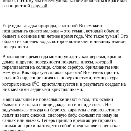
много, поэтому мы имеем удовольствие любоваться красивой
разноцветной
радугой
.
Еще одна загадка природы, с которой Вы сможете
познакомить своего малыша – это туман, который обычно
бывает в осеннее или летнее время года. Что такое туман? Это
облако из капелек воды, которое возникает в низинах земной
поверхности.
В холодное время года можно увидеть, как деревья, крыши
домов и другие поверхности покрыты инеем, который
переливается на солнце, словно серебро, бриллианты или
жемчуга. Как образуется такая красота? Все очень просто:
водяной пар, соприкасаясь с поверхностями, температура
0
которых ниже 0
С, кристаллизуется и в результате оседает на
них мелкими ледяными кристалликами.
Наши малыши не понаслышке знают о том, что осадки
бывают не только в виде дождя, но и в виде снега. Не
задумываясь: откуда он берется, карапузы с удовольствием
лепят из него снежки, снеговую бабу, скользят по нему на
санках или лыжах. Теперь пришло время акцентировать
внимание крохи на том, что собой представляет снег и как
получается.