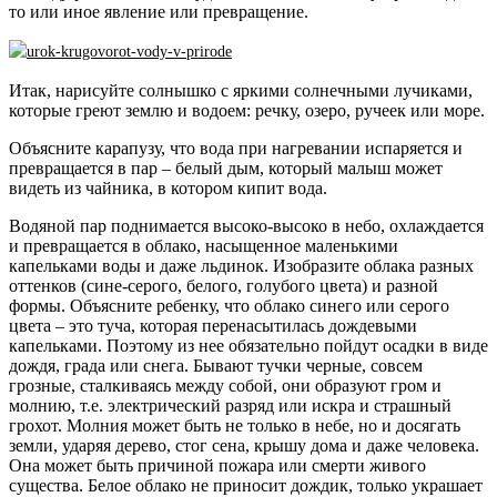
то или иное явление или превращение.
Итак, нарисуйте солнышко с яркими солнечными лучиками,
которые греют землю и водоем: речку, озеро, ручеек или море.
Объясните карапузу, что вода при нагревании испаряется и
превращается в пар – белый дым, который малыш может
видеть из чайника, в котором кипит вода.
Водяной пар поднимается высоко-высоко в небо, охлаждается
и превращается в облако, насыщенное маленькими
капельками воды и даже льдинок. Изобразите облака разных
оттенков (сине-серого, белого, голубого цвета) и разной
формы. Объясните ребенку, что облако синего или серого
цвета – это туча, которая перенасытилась дождевыми
капельками. Поэтому из нее обязательно пойдут осадки в виде
дождя, града или снега. Бывают тучки черные, совсем
грозные, сталкиваясь между собой, они образуют гром и
молнию, т.е. электрический разряд или искра и страшный
грохот. Молния может быть не только в небе, но и досягать
земли, ударяя дерево, стог сена, крышу дома и даже человека.
Она может быть причиной пожара или смерти живого
существа. Белое облако не приносит дождик, только украшает