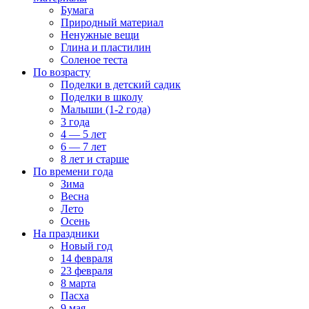
Бумага
Природный материал
Ненужные вещи
Глина и пластилин
Соленое теста
По возрасту
Поделки в детский садик
Поделки в школу
Малыши (1-2 года)
3 года
4 — 5 лет
6 — 7 лет
8 лет и старше
По времени года
Зима
Весна
Лето
Осень
На праздники
Новый год
14 февраля
23 февраля
8 марта
Пасха
9 мая