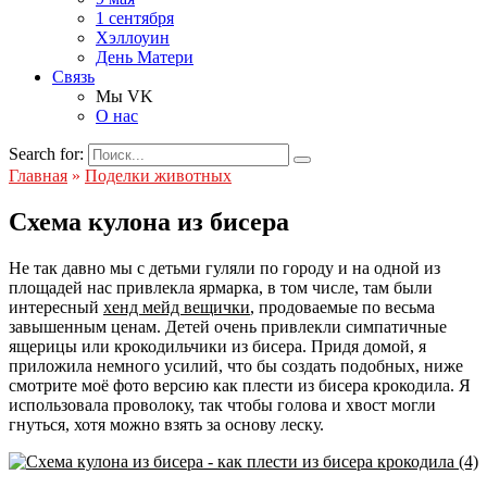
1 сентября
Хэллоуин
День Матери
Связь
Мы VK
О нас
Search for:
Главная
»
Поделки животных
Схема кулона из бисера
Не так давно мы с детьми гуляли по городу и на одной из
площадей нас привлекла ярмарка, в том числе, там были
интересный
хенд мейд вещички
, продоваемые по весьма
завышенным ценам. Детей очень привлекли симпатичные
ящерицы или крокодильчики из бисера. Придя домой, я
приложила немного усилий, что бы создать подобных, ниже
смотрите моё фото версию как плести из бисера крокодила. Я
использовала проволоку, так чтобы голова и хвост могли
гнуться, хотя можно взять за основу леску.