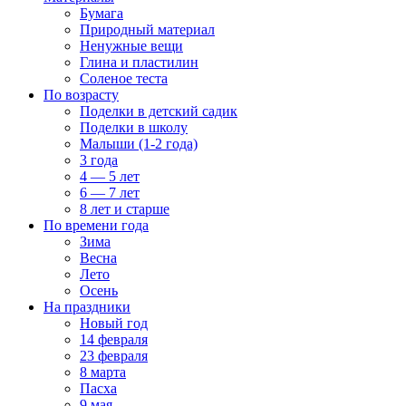
Бумага
Природный материал
Ненужные вещи
Глина и пластилин
Соленое теста
По возрасту
Поделки в детский садик
Поделки в школу
Малыши (1-2 года)
3 года
4 — 5 лет
6 — 7 лет
8 лет и старше
По времени года
Зима
Весна
Лето
Осень
На праздники
Новый год
14 февраля
23 февраля
8 марта
Пасха
9 мая