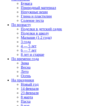
Бумага
Природный материал
Ненужные вещи
Глина и пластилин
Соленое теста
По возрасту
Поделки в детский садик
Поделки в школу
Малыши (1-2 года)
3 года
4 — 5 лет
6 — 7 лет
8 лет и старше
По времени года
Зима
Весна
Лето
Осень
На праздники
Новый год
14 февраля
23 февраля
8 марта
Пасха
9 мая