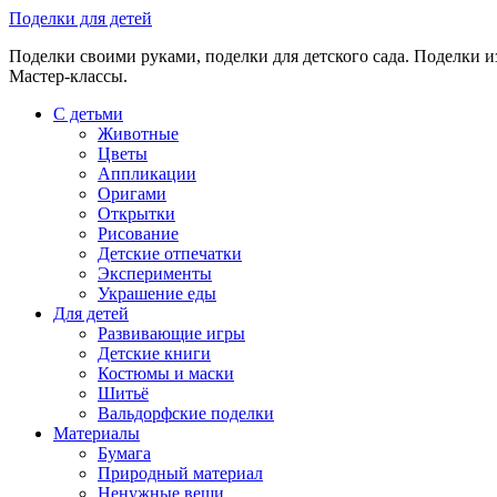
Skip
Поделки для детей
to
Поделки своими руками, поделки для детского сада. Поделки из
content
Мастер-классы.
С детьми
Животные
Цветы
Аппликации
Оригами
Открытки
Рисование
Детские отпечатки
Эксперименты
Украшение еды
Для детей
Развивающие игры
Детские книги
Костюмы и маски
Шитьё
Вальдорфские поделки
Материалы
Бумага
Природный материал
Ненужные вещи