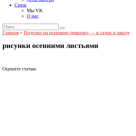
Связь
Мы VK
О нас
Search
for:
Главная
»
Поделки на осеннюю тематику — в садик и школу
рисунки осенними листьями
Оцените статью