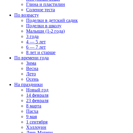
Глина и пластилин
Соленое теста
По возрасту
Поделки в детский садик
Поделки в школу
Малыши (1-2 года)
3 года
4 — 5 лет
6 — 7 лет
8 лет и старше
По времени года
Зима
Весна
Лето
Осень
На праздники
Новый год
14 февраля
23 февраля
8 марта
Пасха
9 мая
1 сентября
Хэллоуин
День Матери