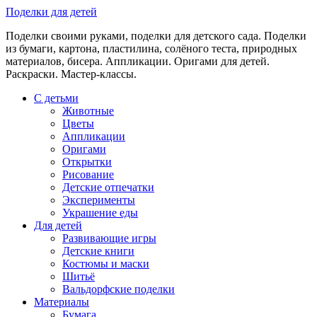
Skip
Поделки для детей
to
Поделки своими руками, поделки для детского сада. Поделки
content
из бумаги, картона, пластилина, солёного теста, природных
материалов, бисера. Аппликации. Оригами для детей.
Раскраски. Мастер-классы.
С детьми
Животные
Цветы
Аппликации
Оригами
Открытки
Рисование
Детские отпечатки
Эксперименты
Украшение еды
Для детей
Развивающие игры
Детские книги
Костюмы и маски
Шитьё
Вальдорфские поделки
Материалы
Бумага