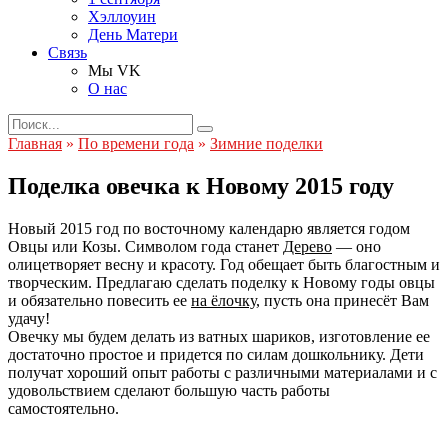
Хэллоуин
День Матери
Связь
Мы VK
О нас
Search
for:
Главная
»
По времени года
»
Зимние поделки
Поделка овечка к Новому 2015 году
Новый 2015 год по восточному календарю является годом
Овцы или Козы. Символом года станет
Дерево
— оно
олицетворяет весну и красоту. Год обещает быть благостным и
творческим. Предлагаю сделать поделку к Новому годы овцы
и обязательно повесить ее
на ёлочку
, пусть она принесёт Вам
удачу!
Овечку мы будем делать из ватных шариков, изготовление ее
достаточно простое и придется по силам дошкольнику. Дети
получат хороший опыт работы с различными материалами и с
удовольствием сделают большую часть работы
самостоятельно.