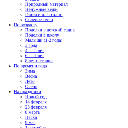
Природный материал
Ненужные вещи
Глина и пластилин
Соленое теста
По возрасту
Поделки в детский садик
Поделки в школу
Малыши (1-2 года)
3 года
4 — 5 лет
6 — 7 лет
8 лет и старше
По времени года
Зима
Весна
Лето
Осень
На праздники
Новый год
14 февраля
23 февраля
8 марта
Пасха
9 мая
1 сентября