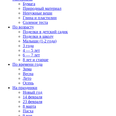
Бумага
Природный материал
Ненужные вещи
Глина и пластилин
Соленое теста
По возрасту
Поделки в детский садик
Поделки в школу
Малыши (1-2 года)
3 года
4 — 5 лет
6 — 7 лет
8 лет и старше
По времени года
Зима
Весна
Лето
Осень
На праздники
Новый год
14 февраля
23 февраля
8 марта
Пасха
9 мая