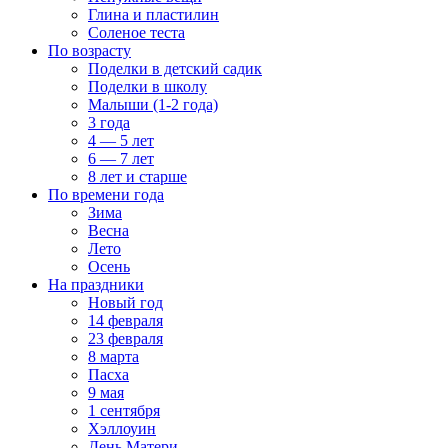
Глина и пластилин
Соленое теста
По возрасту
Поделки в детский садик
Поделки в школу
Малыши (1-2 года)
3 года
4 — 5 лет
6 — 7 лет
8 лет и старше
По времени года
Зима
Весна
Лето
Осень
На праздники
Новый год
14 февраля
23 февраля
8 марта
Пасха
9 мая
1 сентября
Хэллоуин
День Матери