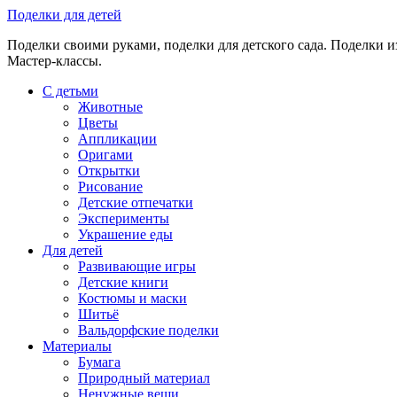
Skip
Поделки для детей
to
Поделки своими руками, поделки для детского сада. Поделки из
content
Мастер-классы.
С детьми
Животные
Цветы
Аппликации
Оригами
Открытки
Рисование
Детские отпечатки
Эксперименты
Украшение еды
Для детей
Развивающие игры
Детские книги
Костюмы и маски
Шитьё
Вальдорфские поделки
Материалы
Бумага
Природный материал
Ненужные вещи