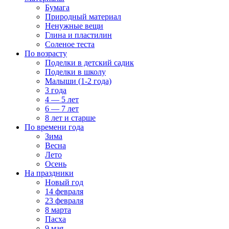
Бумага
Природный материал
Ненужные вещи
Глина и пластилин
Соленое теста
По возрасту
Поделки в детский садик
Поделки в школу
Малыши (1-2 года)
3 года
4 — 5 лет
6 — 7 лет
8 лет и старше
По времени года
Зима
Весна
Лето
Осень
На праздники
Новый год
14 февраля
23 февраля
8 марта
Пасха
9 мая