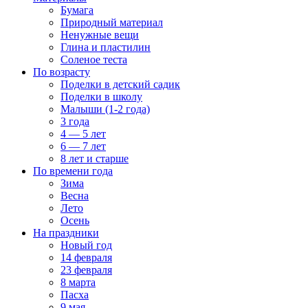
Бумага
Природный материал
Ненужные вещи
Глина и пластилин
Соленое теста
По возрасту
Поделки в детский садик
Поделки в школу
Малыши (1-2 года)
3 года
4 — 5 лет
6 — 7 лет
8 лет и старше
По времени года
Зима
Весна
Лето
Осень
На праздники
Новый год
14 февраля
23 февраля
8 марта
Пасха
9 мая