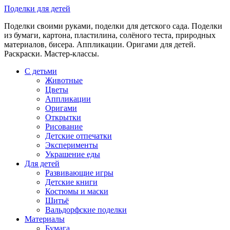
Skip
Поделки для детей
to
Поделки своими руками, поделки для детского сада. Поделки
content
из бумаги, картона, пластилина, солёного теста, природных
материалов, бисера. Аппликации. Оригами для детей.
Раскраски. Мастер-классы.
С детьми
Животные
Цветы
Аппликации
Оригами
Открытки
Рисование
Детские отпечатки
Эксперименты
Украшение еды
Для детей
Развивающие игры
Детские книги
Костюмы и маски
Шитьё
Вальдорфские поделки
Материалы
Бумага