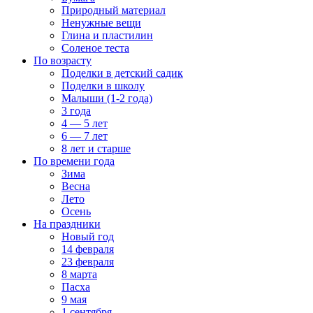
Природный материал
Ненужные вещи
Глина и пластилин
Соленое теста
По возрасту
Поделки в детский садик
Поделки в школу
Малыши (1-2 года)
3 года
4 — 5 лет
6 — 7 лет
8 лет и старше
По времени года
Зима
Весна
Лето
Осень
На праздники
Новый год
14 февраля
23 февраля
8 марта
Пасха
9 мая
1 сентября