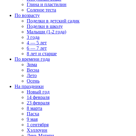
Глина и пластилин
Соленое теста
По возрасту
Поделки в детский садик
Поделки в школу
Малыши (1-2 года)
3 года
4 — 5 лет
6 — 7 лет
8 лет и старше
По времени года
Зима
Весна
Лето
Осень
На праздники
Новый год
14 февраля
23 февраля
8 марта
Пасха
9 мая
1 сентября
Хэллоуин
День Матери