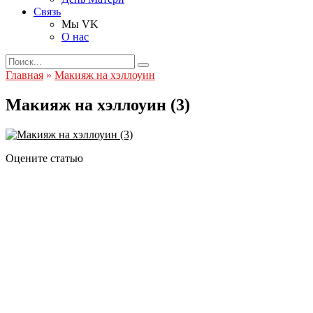
Связь
Мы VK
О нас
Search
for:
Главная
»
Макияж на хэллоуин
Макияж на хэллоуин (3)
Оцените статью