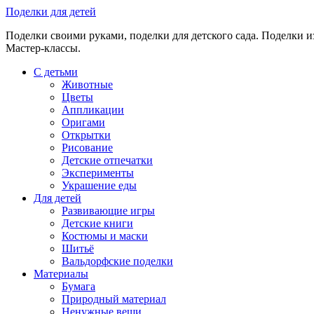
Skip
Поделки для детей
to
Поделки своими руками, поделки для детского сада. Поделки из
content
Мастер-классы.
С детьми
Животные
Цветы
Аппликации
Оригами
Открытки
Рисование
Детские отпечатки
Эксперименты
Украшение еды
Для детей
Развивающие игры
Детские книги
Костюмы и маски
Шитьё
Вальдорфские поделки
Материалы
Бумага
Природный материал
Ненужные вещи