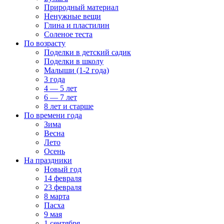
Природный материал
Ненужные вещи
Глина и пластилин
Соленое теста
По возрасту
Поделки в детский садик
Поделки в школу
Малыши (1-2 года)
3 года
4 — 5 лет
6 — 7 лет
8 лет и старше
По времени года
Зима
Весна
Лето
Осень
На праздники
Новый год
14 февраля
23 февраля
8 марта
Пасха
9 мая
1 сентября