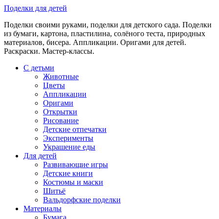
Skip
Поделки для детей
to
Поделки своими руками, поделки для детского сада. Поделки
content
из бумаги, картона, пластилина, солёного теста, природных
материалов, бисера. Аппликации. Оригами для детей.
Раскраски. Мастер-классы.
С детьми
Животные
Цветы
Аппликации
Оригами
Открытки
Рисование
Детские отпечатки
Эксперименты
Украшение еды
Для детей
Развивающие игры
Детские книги
Костюмы и маски
Шитьё
Вальдорфские поделки
Материалы
Бумага