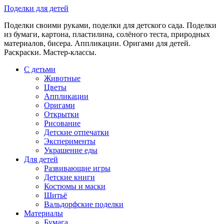
Skip
Поделки для детей
to
Поделки своими руками, поделки для детского сада. Поделки
content
из бумаги, картона, пластилина, солёного теста, природных
материалов, бисера. Аппликации. Оригами для детей.
Раскраски. Мастер-классы.
С детьми
Животные
Цветы
Аппликации
Оригами
Открытки
Рисование
Детские отпечатки
Эксперименты
Украшение еды
Для детей
Развивающие игры
Детские книги
Костюмы и маски
Шитьё
Вальдорфские поделки
Материалы
Бумага