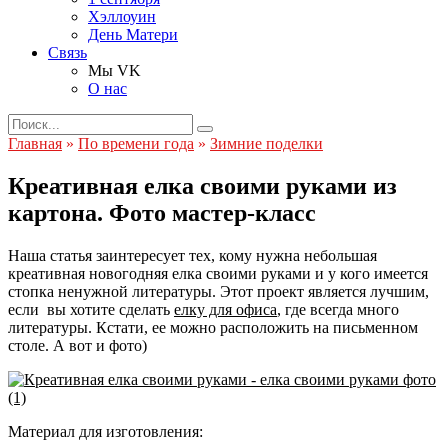
Хэллоуин
День Матери
Связь
Мы VK
О нас
Search
for:
Главная
»
По времени года
»
Зимние поделки
Креативная елка своими руками из
картона. Фото мастер-класс
Наша статья заинтересует тех, кому нужна небольшая
креативная новогодняя елка своими руками и у кого имеется
стопка ненужной литературы. Этот проект является лучшим,
если вы хотите сделать
елку для офиса
, где всегда много
литературы. Кстати, ее можно расположить на письменном
столе. А вот и фото)
Материал для изготовления: