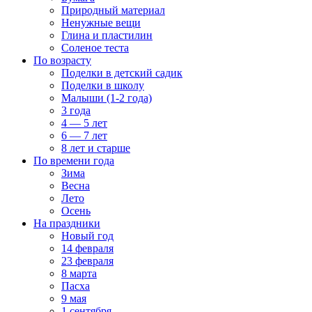
Природный материал
Ненужные вещи
Глина и пластилин
Соленое теста
По возрасту
Поделки в детский садик
Поделки в школу
Малыши (1-2 года)
3 года
4 — 5 лет
6 — 7 лет
8 лет и старше
По времени года
Зима
Весна
Лето
Осень
На праздники
Новый год
14 февраля
23 февраля
8 марта
Пасха
9 мая
1 сентября