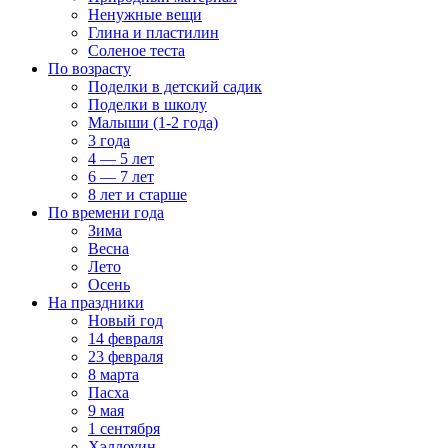
Ненужные вещи
Глина и пластилин
Соленое теста
По возрасту
Поделки в детский садик
Поделки в школу
Малыши (1-2 года)
3 года
4 — 5 лет
6 — 7 лет
8 лет и старше
По времени года
Зима
Весна
Лето
Осень
На праздники
Новый год
14 февраля
23 февраля
8 марта
Пасха
9 мая
1 сентября
Хэллоуин