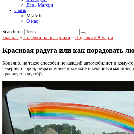
День Матери
Связь
Мы VK
О нас
Search for:
Главная
»
Поделки на праздники
»
Поделки к 8 марта
Красивая радуга или как порадовать 
Конечно, на такое способен не каждый автомобилист и кому-то 
северный город, безразличные прохожие и мчащиеся машины, к
красивую радугу
)))