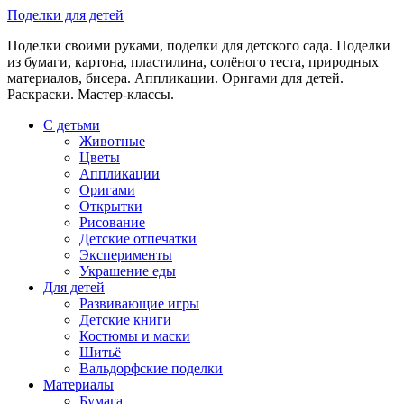
Skip
Поделки для детей
to
Поделки своими руками, поделки для детского сада. Поделки
content
из бумаги, картона, пластилина, солёного теста, природных
материалов, бисера. Аппликации. Оригами для детей.
Раскраски. Мастер-классы.
С детьми
Животные
Цветы
Аппликации
Оригами
Открытки
Рисование
Детские отпечатки
Эксперименты
Украшение еды
Для детей
Развивающие игры
Детские книги
Костюмы и маски
Шитьё
Вальдорфские поделки
Материалы
Бумага