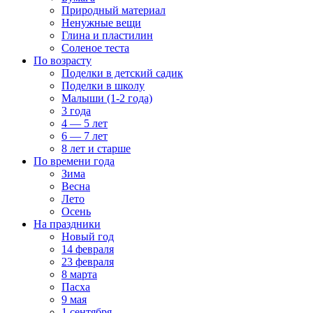
Природный материал
Ненужные вещи
Глина и пластилин
Соленое теста
По возрасту
Поделки в детский садик
Поделки в школу
Малыши (1-2 года)
3 года
4 — 5 лет
6 — 7 лет
8 лет и старше
По времени года
Зима
Весна
Лето
Осень
На праздники
Новый год
14 февраля
23 февраля
8 марта
Пасха
9 мая
1 сентября