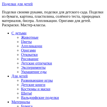
Skip
Поделки для детей
to
Поделки своими руками, поделки для детского сада. Поделки
content
из бумаги, картона, пластилина, солёного теста, природных
материалов, бисера. Аппликации. Оригами для детей.
Раскраски. Мастер-классы.
С детьми
Животные
Цветы
Аппликации
Оригами
Открытки
Рисование
Детские отпечатки
Эксперименты
Украшение еды
Для детей
Развивающие игры
Детские книги
Костюмы и маски
Шитьё
Вальдорфские поделки
Материалы
Бумага