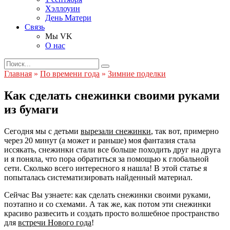
Хэллоуин
День Матери
Связь
Мы VK
О нас
Search
for:
Главная
»
По времени года
»
Зимние поделки
Как сделать снежинки своими руками
из бумаги
Сегодня мы с детьми
вырезали снежинки
, так вот, примерно
через 20 минут (а может и раньше) моя фантазия стала
иссякать, снежинки стали все больше походить друг на друга
и я поняла, что пора обратиться за помощью к глобальной
сети. Сколько всего интересного я нашла! В этой статье я
попыталась систематизировать найденный материал.
Сейчас Вы узнаете: как сделать снежинки своими руками,
поэтапно и со схемами. А так же, как потом эти снежинки
красиво развесить и создать просто волшебное пространство
для
встречи Нового года
!