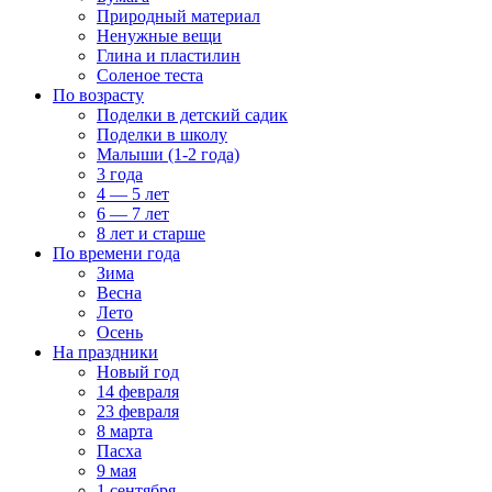
Природный материал
Ненужные вещи
Глина и пластилин
Соленое теста
По возрасту
Поделки в детский садик
Поделки в школу
Малыши (1-2 года)
3 года
4 — 5 лет
6 — 7 лет
8 лет и старше
По времени года
Зима
Весна
Лето
Осень
На праздники
Новый год
14 февраля
23 февраля
8 марта
Пасха
9 мая
1 сентября