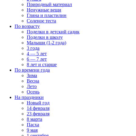
Природный материал
Ненужные вещи
Глина и пластилин
Соленое теста
По возрасту
Поделки в детский садик
Поделки в школу
Малыши (1-2 года)
3 года
4 — 5 лет
6 — 7 лет
8 лет и старше
По времени года
Зима
Весна
Лето
Осень
На праздники
Новый год
14 февраля
23 февраля
8 марта
Пасха
9 мая
1 сентября