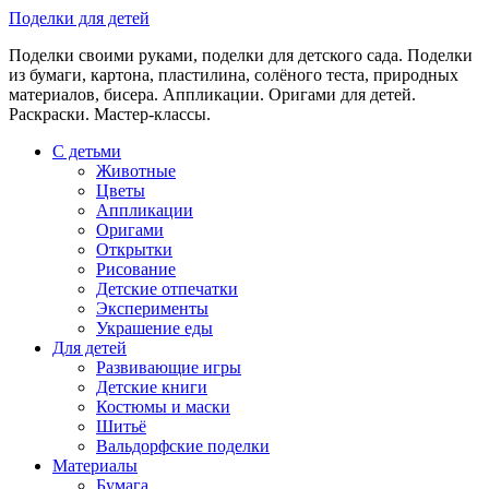
Skip
Поделки для детей
to
Поделки своими руками, поделки для детского сада. Поделки
content
из бумаги, картона, пластилина, солёного теста, природных
материалов, бисера. Аппликации. Оригами для детей.
Раскраски. Мастер-классы.
С детьми
Животные
Цветы
Аппликации
Оригами
Открытки
Рисование
Детские отпечатки
Эксперименты
Украшение еды
Для детей
Развивающие игры
Детские книги
Костюмы и маски
Шитьё
Вальдорфские поделки
Материалы
Бумага