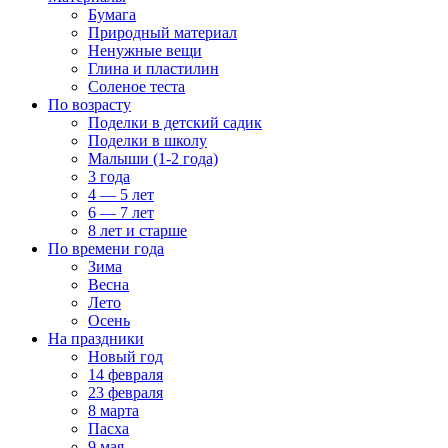
Бумага
Природный материал
Ненужные вещи
Глина и пластилин
Соленое теста
По возрасту
Поделки в детский садик
Поделки в школу
Малыши (1-2 года)
3 года
4 — 5 лет
6 — 7 лет
8 лет и старше
По времени года
Зима
Весна
Лето
Осень
На праздники
Новый год
14 февраля
23 февраля
8 марта
Пасха
9 мая