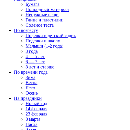
Бумага
Природный материал
Ненужные вещи
Глина и пластилин
Соленое теста
По возрасту
Поделки в детский садик
Поделки в школу
Малыши (1-2 года)
3 года
4 — 5 лет
6 — 7 лет
8 лет и старше
По времени года
Зима
Весна
Лето
Осень
На праздники
Новый год
14 февраля
23 февраля
8 марта
Пасха
9 мая