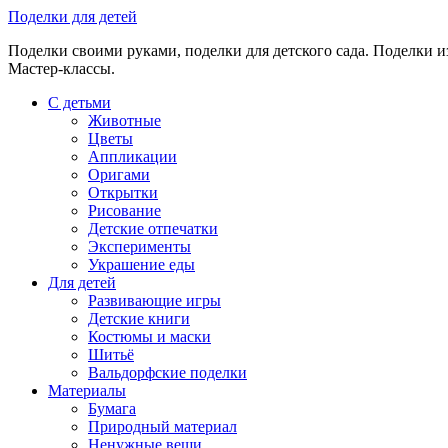
Skip
Поделки для детей
to
Поделки своими руками, поделки для детского сада. Поделки из
content
Мастер-классы.
С детьми
Животные
Цветы
Аппликации
Оригами
Открытки
Рисование
Детские отпечатки
Эксперименты
Украшение еды
Для детей
Развивающие игры
Детские книги
Костюмы и маски
Шитьё
Вальдорфские поделки
Материалы
Бумага
Природный материал
Ненужные вещи