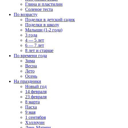
Глина и пластилин
Соленое теста
По возрасту
Поделки в детский садик
Поделки в школу
Малыши (1-2 года)
3 года
4 — 5 лет
6 — 7 лет
8 лет и старше
По времени года
Зима
Весна
Лето
Осень
На праздники
Новый год
14 февраля
23 февраля
8 марта
Пасха
9 мая
1 сентября
Хэллоуин
День Матери