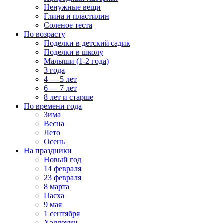
Ненужные вещи
Глина и пластилин
Соленое теста
По возрасту
Поделки в детский садик
Поделки в школу
Малыши (1-2 года)
3 года
4 — 5 лет
6 — 7 лет
8 лет и старше
По времени года
Зима
Весна
Лето
Осень
На праздники
Новый год
14 февраля
23 февраля
8 марта
Пасха
9 мая
1 сентября
Хэллоуин