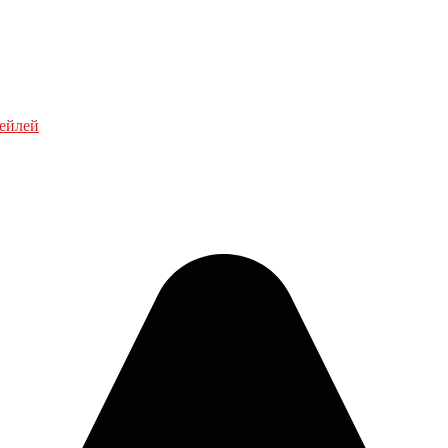
тейлей