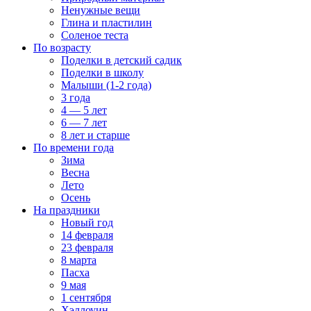
Ненужные вещи
Глина и пластилин
Соленое теста
По возрасту
Поделки в детский садик
Поделки в школу
Малыши (1-2 года)
3 года
4 — 5 лет
6 — 7 лет
8 лет и старше
По времени года
Зима
Весна
Лето
Осень
На праздники
Новый год
14 февраля
23 февраля
8 марта
Пасха
9 мая
1 сентября
Хэллоуин