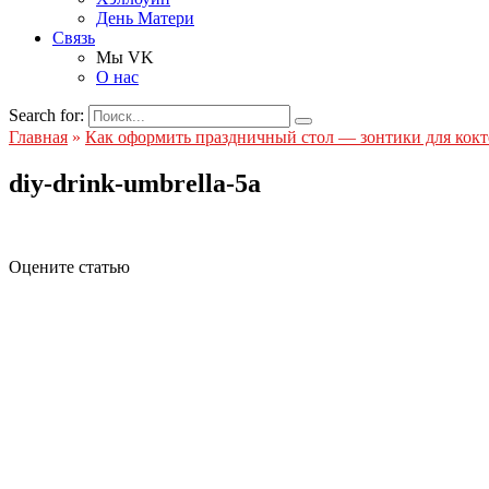
День Матери
Связь
Мы VK
О нас
Search for:
Главная
»
Как оформить праздничный стол — зонтики для кок
diy-drink-umbrella-5a
Оцените статью